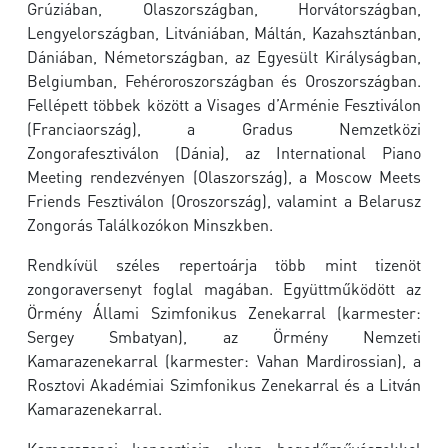
Grúziában, Olaszországban, Horvátországban,
Lengyelországban, Litvániában, Máltán, Kazahsztánban,
Dániában, Németországban, az Egyesült Királyságban,
Belgiumban, Fehéroroszországban és Oroszországban.
Fellépett többek között a Visages d’Arménie Fesztiválon
(Franciaország), a Gradus Nemzetközi
Zongorafesztiválon (Dánia), az International Piano
Meeting rendezvényen (Olaszország), a Moscow Meets
Friends Fesztiválon (Oroszország), valamint a Belarusz
Zongorás Találkozókon Minszkben.
Rendkívül széles repertoárja több mint tizenöt
zongoraversenyt foglal magában. Együttműködött az
Örmény Állami Szimfonikus Zenekarral (karmester:
Sergey Smbatyan), az Örmény Nemzeti
Kamarazenekarral (karmester: Vahan Mardirossian), a
Rosztovi Akadémiai Szimfonikus Zenekarral és a Litván
Kamarazenekarral.