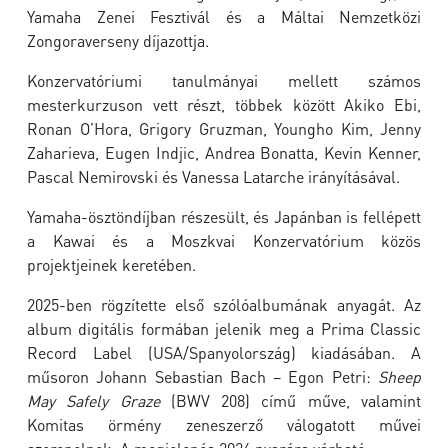
Yamaha Zenei Fesztivál és a Máltai Nemzetközi
Zongoraverseny díjazottja.
Konzervatóriumi tanulmányai mellett számos
mesterkurzuson vett részt, többek között Akiko Ebi,
Ronan O’Hora, Grigory Gruzman, Youngho Kim, Jenny
Zaharieva, Eugen Indjic, Andrea Bonatta, Kevin Kenner,
Pascal Nemirovski és Vanessa Latarche irányításával.
Yamaha-ösztöndíjban részesült, és Japánban is fellépett
a Kawai és a Moszkvai Konzervatórium közös
projektjeinek keretében.
2025-ben rögzítette első szólóalbumának anyagát. Az
album digitális formában jelenik meg a Prima Classic
Record Label (USA/Spanyolország) kiadásában. A
műsoron Johann Sebastian Bach – Egon Petri:
Sheep
May Safely Graze
(BWV 208) című műve, valamint
Komitas örmény zeneszerző válogatott művei