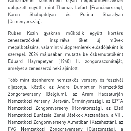
Kamarazenei koncertjein olyan hegedűművészekkel
dolgozott együtt, mint Thomas Lefort (Franciaország),
Karen Shahgaldyan és Polina Sharafyan
(Örményország).
Ruben Kozin gyakran működik együtt kortárs
zeneszerzőkkel, inspirálva őket új művek
megalkotására, valamint világpremierek előadójaként is
szerepel. 2024 májusában mutatta be ősbemutatóként
Eduard Hayrapetyan (1948) II. zongoraszonátáját,
amelyet a zeneszerző neki ajánlott.
Több mint tizenhárom nemzetközi verseny és fesztivál
díjazottja, köztük az Andre Dumortier Nemzetközi
Zongoraverseny (Belgium), az Aram Hacsaturján
Nemzetközi Verseny (Jereván, Örményország), az EPTA
Nemzetközi Zongoraverseny (Horvátország), az Első
Nemzetközi Eurázsiai Zenei Játékok Asztanában, a VIII.
Nemzetközi Zongoraverseny Almatiban (Kazahsztán), az
FVG Nemzetközi Zongoraverseny (Olaszország), a