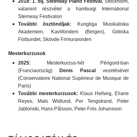
2018:
1. díj, Steinway Piano Festival
, Stockholm,
valamint részvétel a hamburgi International
Steinway Festivalon
További ösztöndíjak:
Kungliga Musikaliska
Akademien, Kavlifondem (Bergen), Götiska
Förbundet, Skövde Frimurarorden
Mesterkurzusok
2025:
Mesterkurzus-hét Périgord-ban
(Franciaország)
Denis Pascal
vezetésével
(Conservatoire National Supérieur de Musique de
Paris)
További mesterkurzusok:
Klaus Hellwig, Eliane
Reyes, Mats Widlund, Per Tengstrand, Peter
Jablonski, Hans Pålsson, Peter Friis Johansson