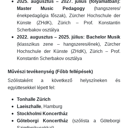
2025. augusztus – 2027. július (folyamatban):
Master Music Pedagogy
(hangszeres/
énekpedagógia főszak), Zürcher Hochschule der
Künste (ZHdK), Zürich – Prof. Konstantin
Scherbakov osztálya
2022. augusztus – 2025. július:
Bachelor Musik
(klasszikus zene – hangszeres/ének), Zürcher
Hochschule der Künste (ZHdK), Zürich – Prof.
Konstantin Scherbakov osztálya
Művészi tevékenység (Főbb fellépések)
Szólistaként a következő helyszíneken és
együttesekkel lépett fel:
Tonhalle Zürich
Laeiszhalle
, Hamburg
Stockholmi Koncertház
Göteborgi Koncertház
(szólista a Göteborgi
Szimfonikusokkal)