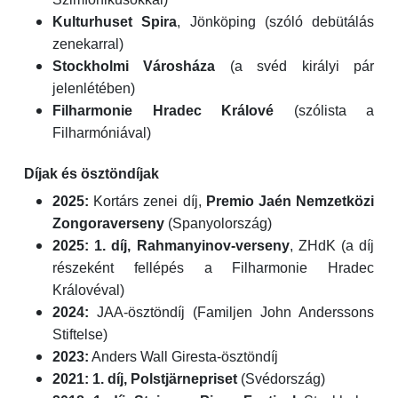
Kulturhuset Spira
, Jönköping (szóló debütálás
zenekarral)
Stockholmi Városháza
(a svéd királyi pár
jelenlétében)
Filharmonie Hradec Králové
(szólista a
Filharmóniával)
Díjak és ösztöndíjak
2025:
Kortárs zenei díj,
Premio Jaén Nemzetközi
Zongoraverseny
(Spanyolország)
2025:
1. díj, Rahmanyinov-verseny
, ZHdK (a díj
részeként fellépés a Filharmonie Hradec
Královéval)
2024:
JAA-ösztöndíj (Familjen John Anderssons
Stiftelse)
2023:
Anders Wall Giresta-ösztöndíj
2021:
1. díj, Polstjärnepriset
(Svédország)