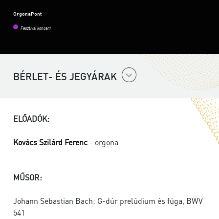
OrgonaPont
Fesztivál koncert
BÉRLET- ÉS JEGYÁRAK
ELŐADÓK:
Kovács Szilárd Ferenc
- orgona
MŰSOR:
Johann Sebastian Bach: G-dúr prelúdium és fúga, BWV
541