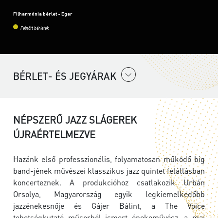
Filharmónia bérlet - Eger
Felnőtt bérletek
BÉRLET- ÉS JEGYÁRAK
NÉPSZERŰ JAZZ SLÁGEREK
ÚJRAÉRTELMEZVE
Hazánk első professzionális, folyamatosan működő big
band-jének művészei klasszikus jazz quintet felállásban
koncerteznek. A produkcióhoz csatlakozik Urbán
Orsolya, Magyarország egyik legkiemelkedőbb
jazzénekesnője és Gájer Bálint, a The Voice
tehetségkutató műsorból ismert énekeművész, a mai