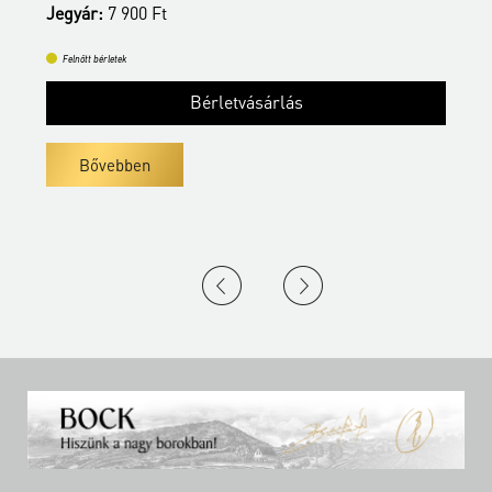
Jegyár:
7 900 Ft
J
Felnőtt bérletek
Bérletvásárlás
Bővebben