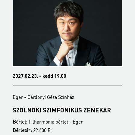
2027.02.23. - kedd 19:00
2
Eger - Gárdonyi Géza Színház
E
SZOLNOKI SZIMFONIKUS ZENEKAR
M
Bérlet:
Filharmónia bérlet - Eger
B
Bérletár:
22 400 Ft
B