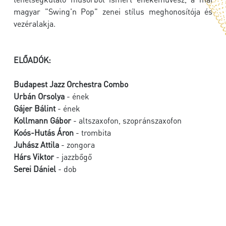
magyar "Swing'n Pop" zenei stílus meghonosítója és
vezéralakja.
ELŐADÓK:
Budapest Jazz Orchestra Combo
Urbán Orsolya
- ének
Gájer Bálint
- ének
Kollmann Gábor
- altszaxofon, szopránszaxofon
Koós-Hutás Áron
- trombita
Juhász Attila
- zongora
Hárs Viktor
- jazzbőgő
Serei Dániel
- dob