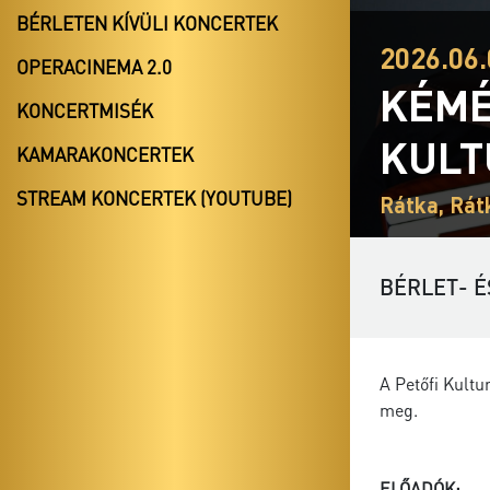
BÉRLETEN KÍVÜLI KONCERTEK
2026.06.
OPERACINEMA 2.0
KÉMÉ
KONCERTMISÉK
KULT
KAMARAKONCERTEK
STREAM KONCERTEK (YOUTUBE)
Rátka, Rát
BÉRLET- É
A Petőfi Kultu
meg.
ELŐADÓK: