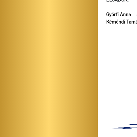
Györfi Anna
- 
Kéméndi Tam