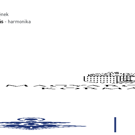
ének
ás
- harmonika