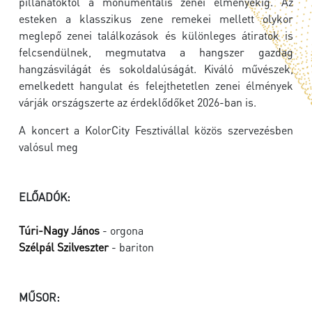
pillanatoktól a monumentális zenei élményekig. Az
esteken a klasszikus zene remekei mellett olykor
meglepő zenei találkozások és különleges átiratok is
felcsendülnek, megmutatva a hangszer gazdag
hangzásvilágát és sokoldalúságát. Kiváló művészek,
emelkedett hangulat és felejthetetlen zenei élmények
várják országszerte az érdeklődőket 2026-ban is.
A koncert a KolorCity Fesztivállal közös szervezésben
valósul meg
ELŐADÓK:
Túri-Nagy János
- orgona
Szélpál Szilveszter
- bariton
MŰSOR: