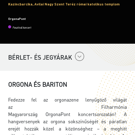
Kazincbarcika, Avilai Nagy Szent Teréz római katolikus templom
OrgonaPont
Fesztivál koncert
BÉRLET- ÉS JEGYÁRAK
ORGONA ÉS BARITON
Fedezze fel az orgonazene lenyűgöző világát
az
Filharmónia
Magyarország
OrgonaPont koncertsorozatán! A
hangversenyek az orgona sokszínűségét és páratlan
erejét hozzák közel a közönséghez – a meghitt