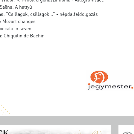
Saëns: A hattyú
 "Csillagok, csillagok..." - népdalfeldolgozás
t: Mozart changes
occata in seven
a: Chiquilin de Bachin