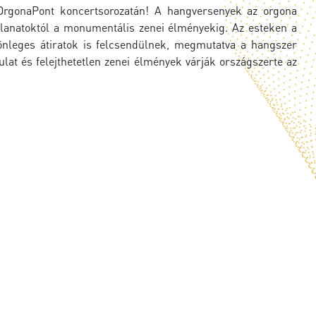
rgonaPont koncertsorozatán! A hangversenyek az orgona
llanatoktól a monumentális zenei élményekig. Az esteken a
önleges átiratok is felcsendülnek, megmutatva a hangszer
at és felejthetetlen zenei élmények várják országszerte az