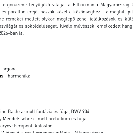
z orgonazene lenyűgöző világát a
Filharmónia Magyarország
O
 és páratlan erejét hozzák közel a közönséghez – a meghitt pi
ne remekei mellett olykor meglepő zenei találkozások és kül
svilágát és sokoldalúságát. Kiváló művészek, emelkedett hangul
2026-ban is.
- orgona
ás
- harmonika
ian Bach: a-moll fantázia és fúga, BWV 904
dy Mendelssohn: c-moll preludium és fúga
taryov: Feraponti kolostor
Widor: V. f-moll orgonaszimfónia - Allegro vivace