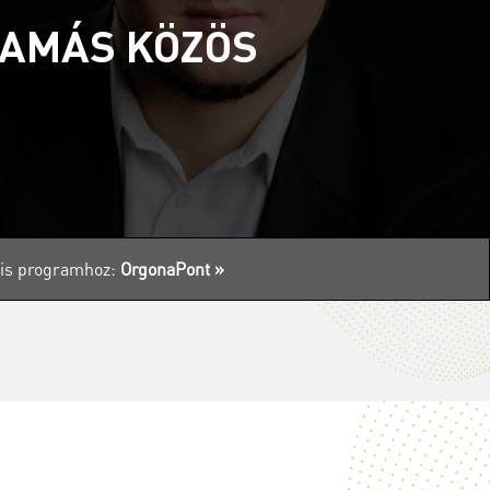
TAMÁS KÖZÖS
ális programhoz:
OrgonaPont »