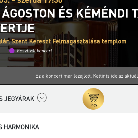
 ÁGOSTON ÉS KÉMÉNDI 
ERTJE
lár, Szent Kereszt Felmagasztalása templom
Fesztivál koncert
Ez a koncert már lezajlott.
Kattints ide az aktu
S JEGYÁRAK
S HARMONIKA