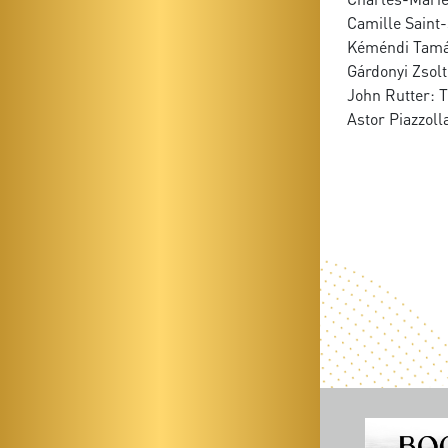
Camille Saint-
Kéméndi Tamás:
Gárdonyi Zsol
John Rutter: T
Astor Piazzoll