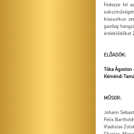
Fedezze fel a
sokszínűségét
klasszikus ze
gazdag hangzá
érdeklődőket 
ELŐADÓK:
Tóka Ágoston
Kéméndi Tam
MŰSOR:
Johann Sebast
Felix Barthol
Vladislav Zolo
Charles-Marie 