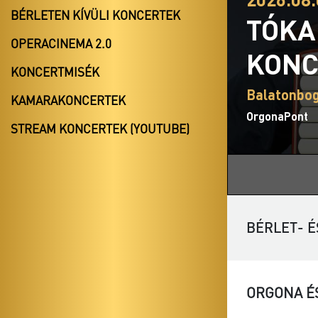
BÉRLETEN KÍVÜLI KONCERTEK
TÓKA
OPERACINEMA 2.0
KONC
KONCERTMISÉK
Balatonbog
KAMARAKONCERTEK
OrgonaPont
STREAM KONCERTEK (YOUTUBE)
BÉRLET- É
ORGONA É