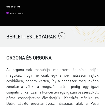
OrgonaPont
Fesztivál koncert
BÉRLET- ÉS JEGYÁRAK
ORGONA ÉS ORGONA
Az orgona sok manuálja, regiszterei és sípjai adják
magukat, hogy ne csak egy ember játsszon rajtuk
egyidőben, hanem ketten, így a hangszer még inkább
zenekarrá válik, a megszólaltatása pedig egy igazi
csapatmunka. Ezen a koncerten egy igazán összeszokott
páros csapatjátékát élvezhetjük: Kecskés Mónika és
Deák László orgonaművész házaspár, akik a Pesti