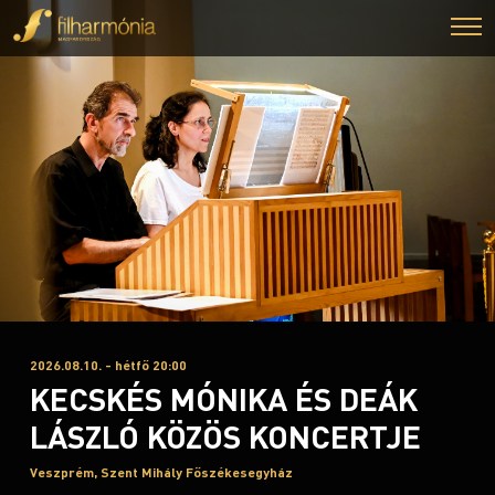
2026.08.10. - hétfő 20:00
KECSKÉS MÓNIKA ÉS DEÁK
LÁSZLÓ KÖZÖS KONCERTJE
Veszprém, Szent Mihály Főszékesegyház