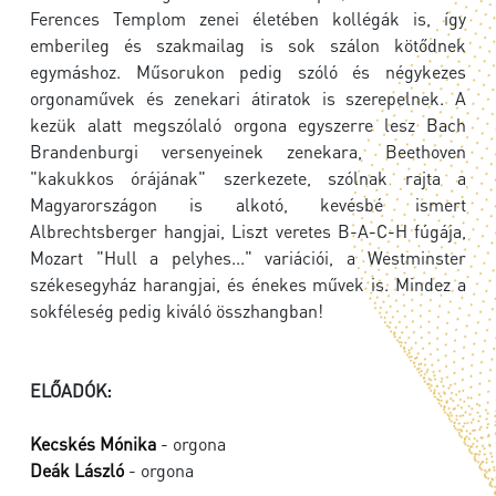
Ferences Templom zenei életében kollégák is, így
emberileg és szakmailag is sok szálon kötődnek
egymáshoz. Műsorukon pedig szóló és négykezes
orgonaművek és zenekari átiratok is szerepelnek. A
kezük alatt megszólaló orgona egyszerre lesz Bach
Brandenburgi versenyeinek zenekara, Beethoven
"kakukkos órájának" szerkezete, szólnak rajta a
Magyarországon is alkotó, kevésbé ismert
Albrechtsberger hangjai, Liszt veretes B-A-C-H fúgája,
Mozart "Hull a pelyhes..." variációi, a Westminster
székesegyház harangjai, és énekes művek is. Mindez a
sokféleség pedig kiváló összhangban!
ELŐADÓK:
Kecskés Mónika
- orgona
Deák László
- orgona