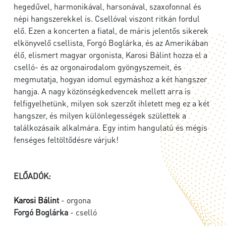
hegedűvel, harmonikával, harsonával, szaxofonnal és
népi hangszerekkel is. Csellóval viszont ritkán fordul
elő. Ezen a koncerten a fiatal, de máris jelentős sikerek
elkönyvelő csellista, Forgó Boglárka, és az Amerikában
élő, elismert magyar orgonista, Karosi Bálint hozza el a
cselló- és az orgonairodalom gyöngyszemeit, és
megmutatja, hogyan idomul egymáshoz a két hangszer
hangja. A nagy közönségkedvencek mellett arra is
felfigyelhetünk, milyen sok szerzőt ihletett meg ez a két
hangszer, és milyen különlegességek születtek a
találkozásaik alkalmára. Egy intim hangulatú és mégis
fenséges feltöltődésre várjuk!
ELŐADÓK:
Karosi Bálint
- orgona
Forgó Boglárka
- cselló