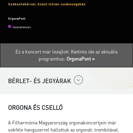
Székesfehérvár, Szent István-székesegyház
OrgonaPont
Fesztivál koncert
Ez a koncert már lezajlott.
Kattints ide az aktuális
programhoz:
OrgonaPont »
BÉRLET- ÉS JEGYÁRAK
ORGONA ÉS CSELLÓ
A Filharmónia Magyarország orgonakoncertjein már
sokféle hangszerrel hallottuk az orgonát: trombitával,