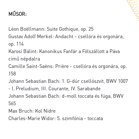
MŰSOR:
Léon Boëllmann: Suite Gothique, op. 25
Gustav Adolf Merkel: Andacht - csellóra és orgonára,
op. 114
Karosi Bálint: Kanonikus Fanfár a Fölszállott a Páva
című népdalra
Camille Saint-Saëns: Prière - csellóra és orgonára, op.
158
Johann Sebastian Bach: 1. G-dúr csellószvit, BWV 1007
- I. Preludium, III. Courante, IV. Sarabande
Johann Sebastian Bach: d-moll toccata és fúga, BWV
565
Max Bruch: Kol Nidre
Charles-Marie Widor: 5. szimfónia - toccata