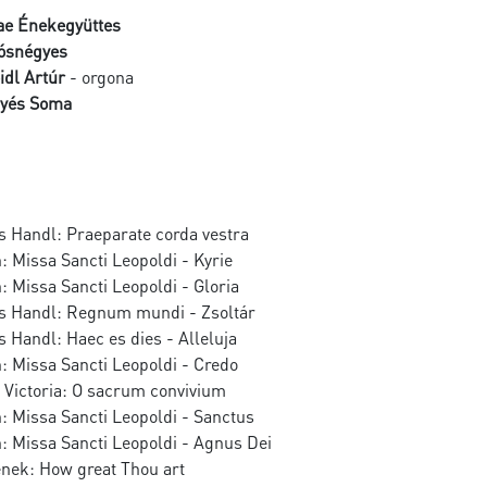
ae Énekegyüttes
ósnégyes
idl Artúr
- orgona
yés Soma
s Handl: Praeparate corda vestra
 Missa Sancti Leopoldi - Kyrie
 Missa Sancti Leopoldi - Gloria
s Handl: Regnum mundi - Zsoltár
 Handl: Haec es dies - Alleluja
: Missa Sancti Leopoldi - Credo
 Victoria: O sacrum convivium
: Missa Sancti Leopoldi - Sanctus
: Missa Sancti Leopoldi - Agnus Dei
nek: How great Thou art