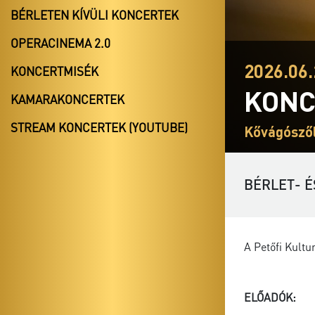
BÉRLETEN KÍVÜLI KONCERTEK
OPERACINEMA 2.0
2026.06.
KONCERTMISÉK
KONC
KAMARAKONCERTEK
STREAM KONCERTEK (YOUTUBE)
Kővágószől
BÉRLET- É
A Petőfi Kult
ELŐADÓK: