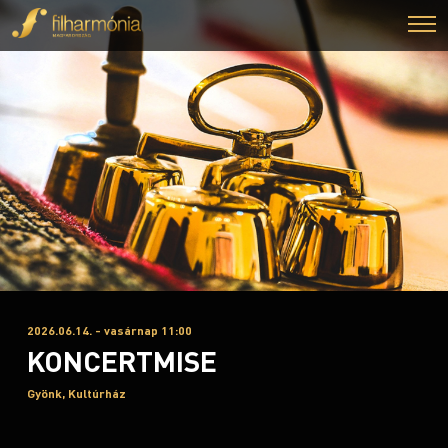
2026.06.14. - vasárnap 11:00
KONCERTMISE
Gyönk, Kultúrház