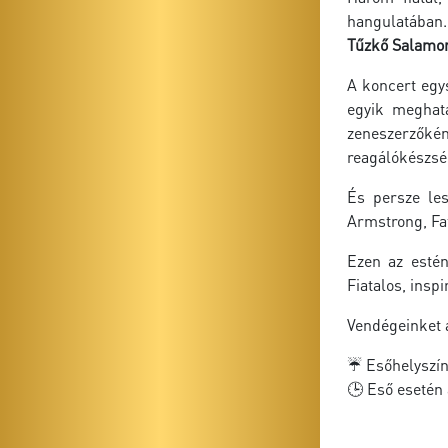
hangulatában
Tűzkő Salamo
A koncert egys
egyik meghatá
zeneszerzőkén
reagálókészség
És persze les
Armstrong, Fat
Ezen az estén
Fiatalos, insp
Vendégeinket 
☔ Esőhelyszí
🕒 Eső esetén