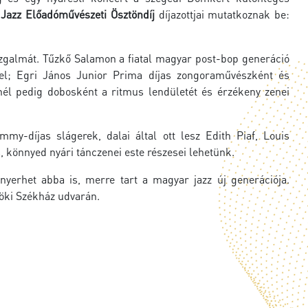
Jazz Előadóművészeti Ösztöndíj
díjazottjai mutatkoznak be:
k izgalmát. Tűzkő Salamon a fiatal magyar post-bop generáció
sel; Egri János Junior Prima díjas zongoraművészként és
rnél pedig dobosként a ritmus lendületét és érzékeny zenei
y-díjas slágerek, dalai által ott lesz Edith Piaf, Louis
 könnyed nyári tánczenei este részesei lehetünk.
yerhet abba is, merre tart a magyar jazz új generációja.
pöki Székház udvarán.