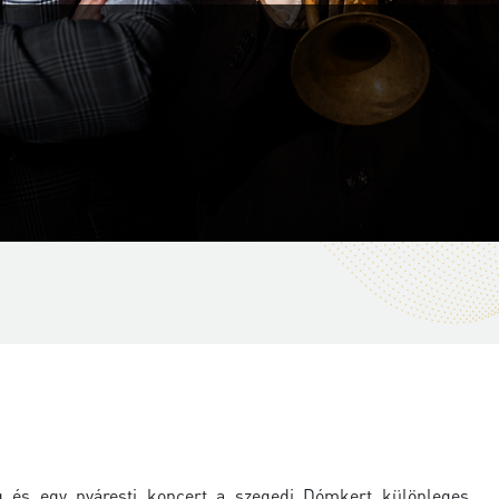
ág és egy nyáresti koncert a szegedi Dómkert különleges