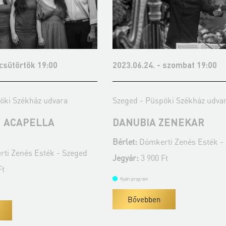
2023.06.24. - szombat 19:00
2023.07.19. - 
Szeged - Püspöki Székház udvara
Szeged - Püsp
DANUBIA ZENEKAR
SÖNDÖRGŐ
Bérlet:
Dómkerti Zenés Esték - Szeged
Bérlet:
Dómkert
Jegyár:
3 900 Ft
Jegyár:
3 900 F
Nyári program
Nyári program
Bővebben
Bővebben