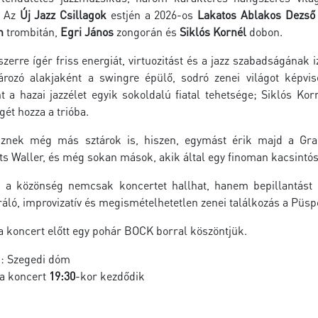
. Az
Új Jazz Csillagok
estjén a 2026-os
Lakatos Ablakos Dezső 
n
trombitán,
Egri János
zongorán és
Siklós Kornél
dobon.
zerre ígér friss energiát, virtuozitást és a jazz szabadságána
rozó alakjaként a swingre épülő, sodró zenei világot képvi
t a hazai jazzélet egyik sokoldalú fiatal tehetsége; Siklós Ko
ét hozza a trióba.
znek még más sztárok is, hiszen, egymást érik majd a Gramm
s Waller, és még sokan mások, akik által egy finoman kacsintós,
 a közönség nemcsak koncertet hallhat, hanem bepillantást n
iráló, improvizatív és megismételhetetlen zenei találkozás a Püs
a koncert előtt egy pohár BOCK borral köszöntjük.
n:
Szegedi dóm
 a koncert
19:30
-kor kezdődik