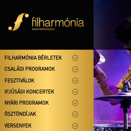
FILHARMÓNIA BÉRLETEK
CSALÁDI PROGRAMOK
FESZTIVÁLOK
IFJÚSÁGI KONCERTEK
NYÁRI PROGRAMOK
ÖSZTÖNDÍJAK
VERSENYEK