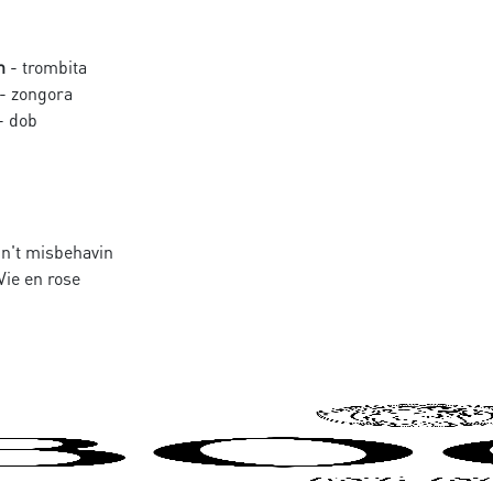
n
- trombita
- zongora
- dob
in't misbehavin
Vie en rose