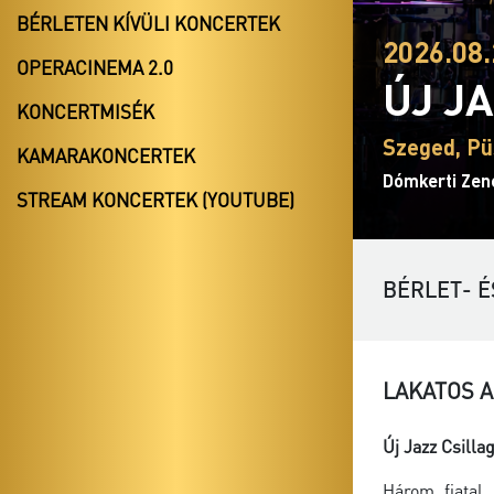
BÉRLETEN KÍVÜLI KONCERTEK
2026.08.
OPERACINEMA 2.0
ÚJ J
KONCERTMISÉK
Szeged, Pü
KAMARAKONCERTEK
Dómkerti Zen
STREAM KONCERTEK (YOUTUBE)
BÉRLET- É
LAKATOS 
Új Jazz Csilla
Három fiatal,