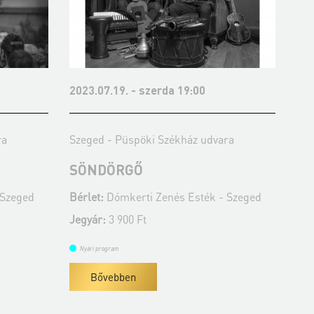
szerda 19:00
2023.08.15. - kedd 19:00
öki Székház udvara
Szeged - Püspöki Székház udvar
BUDAPEST JAZZ ORCHE
COMBO
i Zenés Esték - Szeged
Bérlet:
Dómkerti Zenés Esték - 
t
Jegyár:
3 900 Ft
Nyári program
Bővebben