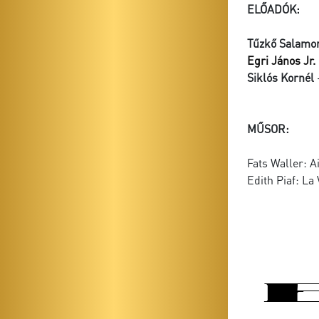
ELŐADÓK:
Tűzkő Salamo
Egri János Jr.
Siklós Kornél
MŰSOR:
Fats Waller: A
Edith Piaf: La 