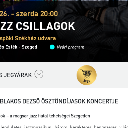
26. - szerda 20:00
AZZ CSILLAGOK
spöki Székház udvara
és Esték - Szeged
Nyári program
S JEGYÁRAK
ABLAKOS DEZSŐ ÖSZTÖNDÍJASOK KONCERTJE
gok – a magyar jazz fiatal tehetségei Szegeden
 lendületes jazzmuzsikus, három karakteres hangszeres vil