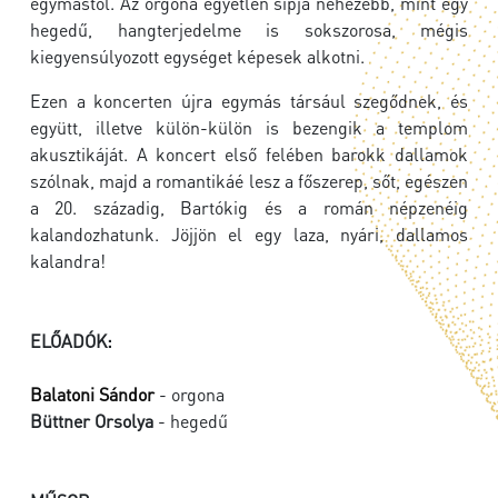
egymástól. Az orgona egyetlen sípja nehezebb, mint egy
hegedű, hangterjedelme is sokszorosa, mégis
kiegyensúlyozott egységet képesek alkotni.
Ezen a koncerten újra egymás társául szegődnek, és
együtt, illetve külön-külön is bezengik a templom
akusztikáját. A koncert első felében barokk dallamok
szólnak, majd a romantikáé lesz a főszerep, sőt, egészen
a 20. századig, Bartókig és a román népzenéig
kalandozhatunk. Jöjjön el egy laza, nyári, dallamos
kalandra!
ELŐADÓK:
Balatoni Sándor
- orgona
Büttner Orsolya
- hegedű