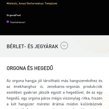
Miskolc, Avasi Református Templom
OrgonaPont
Fesztivál koncert
BÉRLET- ÉS JEGYÁRAK
ORGONA ÉS HEGEDŰ
Az orgona hangja jól társítható más hangszerekéhez és
az énekhanghoz is, zenekaros-orgonás produkciók
esetében gyakran játszik együtt a hegedűvel, de az egy
hegedű, egy orgona páros mégis viszonylag ritka, hiszen
a két hangszer méretei drámai módon különböznek