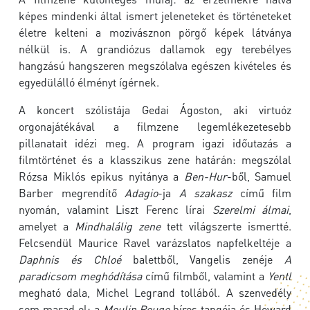
képes mindenki által ismert jeleneteket és történeteket
életre kelteni a mozivásznon pörgő képek látványa
nélkül is. A grandiózus dallamok egy terebélyes
hangzású hangszeren megszólalva egészen kivételes és
egyedülálló élményt ígérnek.
A koncert szólistája Gedai Ágoston, aki virtuóz
orgonajátékával a filmzene legemlékezetesebb
pillanatait idézi meg. A program igazi időutazás a
filmtörténet és a klasszikus zene határán: megszólal
Rózsa Miklós epikus nyitánya a
Ben-Hur
-ből, Samuel
Barber megrendítő
Adagio
-ja
A szakasz
című film
nyomán, valamint Liszt Ferenc lírai
Szerelmi álmai
,
amelyet a
Mindhalálig zene
tett világszerte ismertté.
Felcsendül Maurice Ravel varázslatos napfelkeltéje a
Daphnis és Chloé
balettből, Vangelis zenéje
A
paradicsom meghódítása
című filmből, valamint a
Yentl
megható dala, Michel Legrand tollából. A szenvedély
sem marad el: a
Moulin Rouge
híres tangója és Howard