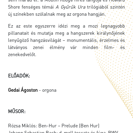
Shore fenséges témái
A Gyűrűk Ura
trilógiából szintén
új színekben szólalnak meg az orgona hangján.
Ez az este egyszerre idézi meg a mozi legnagyobb
pillanatait és mutatja meg a hangszerek királynőjének
lenyűgöző hangzásvilágát – monumentális, érzelmes és
látványos zenei élmény vár minden film- és
zenekedvelőt.
ELŐADÓK:
Gedai Ágoston
- orgona
MŰSOR:
Rózsa Miklós: Ben-Hur – Prelude (Ben Hur)
Johann Sebastian Bach: d-moll toccata és fúga, BWV