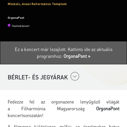
Miskolc, Avasi Református Templom
OrgonaPont
Fesztivál koncert
Ez a koncert már lezajlott.
Kattints ide az aktuális
programhoz:
OrgonaPont »
BÉRLET- ÉS JEGYÁRAK
Fedezze fel az orgonazene lenyűgöző világát
a
Filharmónia Magyarország
OrgonaPont
koncertsorozatán!
A filmzene különleges műfaj: az érzelmekre hatva