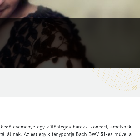
elkedő eseménye egy különleges barokk koncert, amelynek
tái állnak. Az est egyik fénypontja Bach BWV 51-es műve, a