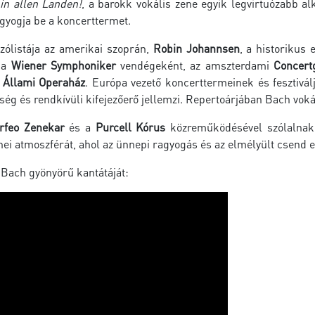
 in allen Landen!
, a barokk vokális zene egyik legvirtuózabb 
gyogja be a koncerttermet.
szólistája az amerikai szoprán,
Robin Johannsen
, a historikus
t a
Wiener Symphoniker
vendégeként, az amszterdami
Concer
i Állami Operaház
. Európa vezető koncerttermeinek és fesztivál
esség és rendkívüli kifejezőerő jellemzi. Repertoárjában Bach voká
rfeo Zenekar
és a
Purcell Kórus
közreműködésével szólalnak 
ei atmoszférát, ahol az ünnepi ragyogás és az elmélyült csend e
Bach gyönyörű kantátáját: