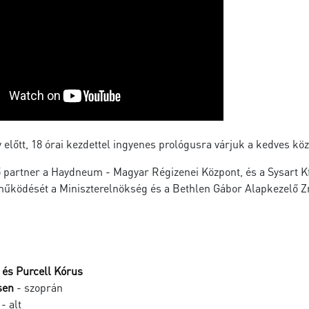
előtt, 18 órai kezdettel ingyenes prológusra várjuk a kedves kö
partner a Haydneum - Magyar Régizenei Központ, és a Sysart Kft
ködését a Miniszterelnökség és a Bethlen Gábor Alapkezelő Zr
 és Purcell Kórus
sen
- szoprán
- alt