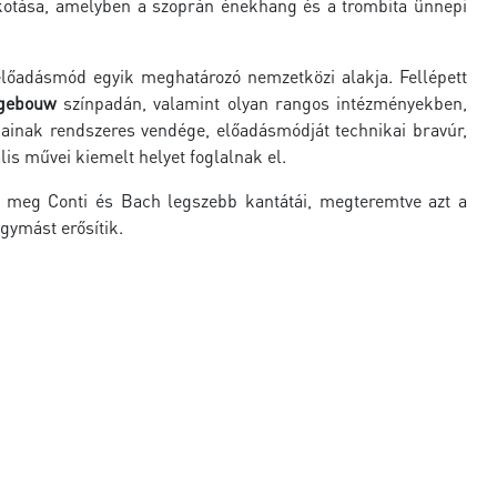
alkotása, amelyben a szoprán énekhang és a trombita ünnepi
 előadásmód egyik meghatározó nemzetközi alakja. Fellépett
tgebouw
színpadán, valamint olyan rangos intézményekben,
jainak rendszeres vendége, előadásmódját technikai bravúr,
lis művei kiemelt helyet foglalnak el.
meg Conti és Bach legszebb kantátái, megteremtve azt a
gymást erősítik.