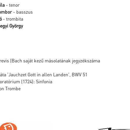
ila
- tenor
ombor
- basszus
ó
- trombita
egyi György
brevis (Bach saját kezű másolatának jegyzékszáma
áta 'Jauchzet Gott in allen Landen', BWV 51
 oratórium (1724): Sinfonia
con Trombe