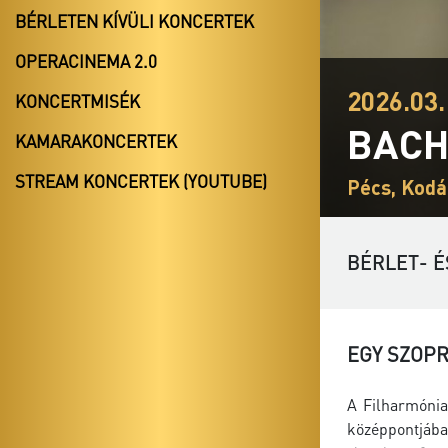
BÉRLETEN KÍVÜLI KONCERTEK
OPERACINEMA 2.0
2026.03.
KONCERTMISÉK
BACH
KAMARAKONCERTEK
STREAM KONCERTEK (YOUTUBE)
Pécs, Kodá
BÉRLET- É
EGY SZOPR
A Filharmónia
középpontjáb