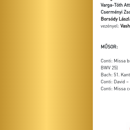
Varga-Tóth Att
Cserményi Zs
Borsódy Lászl
vezényel:
Vash
MŰSOR:
Conti: Missa 
BWV 25)
Bach: 51. Kant
Conti: David –
Conti: Missa 