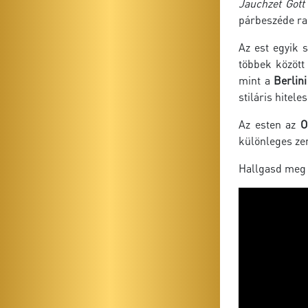
Jauchzet Gott
párbeszéde ra
Az est egyik 
többek közöt
mint a
Berlin
stiláris hitel
Az esten az
O
különleges zen
Hallgasd meg 