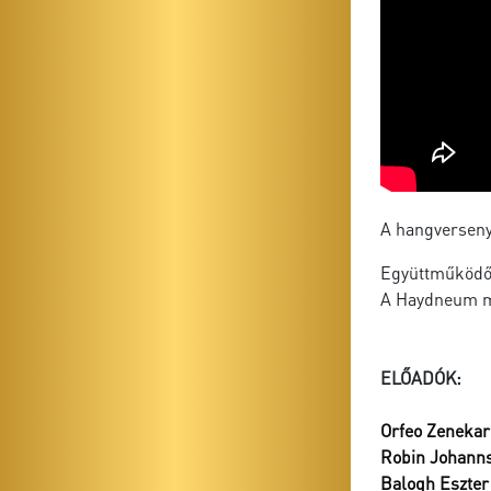
A hangverseny 
Együttműködő 
A Haydneum mű
ELŐADÓK:
Orfeo Zenekar
Robin Johann
Balogh Eszter