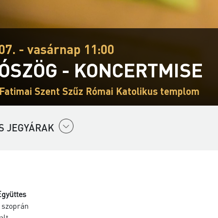
07. - vasárnap 11:00
ÓSZÖG - KONCERTMISE
 Fatimai Szent Szűz Római Katolikus templom
S JEGYÁRAK
Együttes
 szoprán
alt