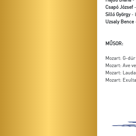
Csapó József
-
Silló György
- 
Uzsaly Bence
MŰSOR:
Mozart: G-dúr
Mozart: Ave v
Mozart: Laud
Mozart: Exulta