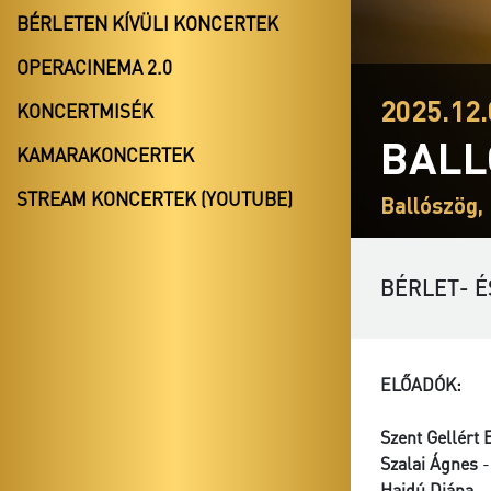
BÉRLETEN KÍVÜLI KONCERTEK
OPERACINEMA 2.0
2025.12.
KONCERTMISÉK
BALL
KAMARAKONCERTEK
STREAM KONCERTEK (YOUTUBE)
Ballószög,
BÉRLET- É
ELŐADÓK:
Szent Gellért 
Szalai Ágnes
-
Hajdú Diána
- 