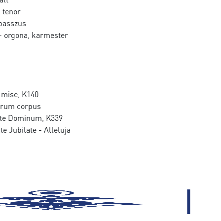
 tenor
basszus
- orgona, karmester
 mise, K140
erum corpus
ate Dominum, K339
te Jubilate - Alleluja