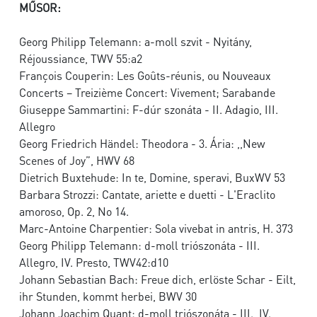
MŰSOR:
Georg Philipp Telemann: a-moll szvit - Nyitány,
Réjoussiance, TWV 55:a2
François Couperin: Les Goûts-réunis, ou Nouveaux
Concerts – Treizième Concert: Vivement; Sarabande
Giuseppe Sammartini: F-dúr szonáta - II. Adagio, III.
Allegro
Georg Friedrich Händel: Theodora - 3. Ária: ,,New
Scenes of Joy”, HWV 68
Dietrich Buxtehude: In te, Domine, speravi, BuxWV 53
Barbara Strozzi: Cantate, ariette e duetti - L'Eraclito
amoroso, Op. 2, No 14.
Marc-Antoine Charpentier: Sola vivebat in antris, H. 373
Georg Philipp Telemann: d-moll triószonáta - III.
Allegro, IV. Presto, TWV42:d10
Johann Sebastian Bach: Freue dich, erlöste Schar - Eilt,
ihr Stunden, kommt herbei, BWV 30
Johann Joachim Quant: d-moll triószonáta - III., IV.