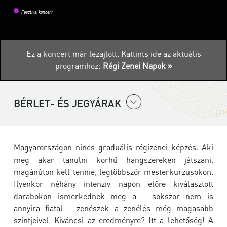
Fesztivál koncert
Ez a koncert már lezajlott.
Kattints ide az aktuális
programhoz:
Régi Zenei Napok »
BÉRLET- ÉS JEGYÁRAK
Magyarországon nincs graduális régizenei képzés. Aki
meg akar tanulni korhű hangszereken játszani,
magánúton kell tennie, legtöbbször mesterkurzusokon.
Ilyenkor néhány intenzív napon előre kiválasztott
darabokon ismerkednek meg a - sokszor nem is
annyira fiatal - zenészek a zenélés még magasabb
szintjeivel. Kíváncsi az eredményre? Itt a lehetőség! A