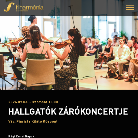
2026.07.04. - szombat 15:00
HALLGATÓK ZÁRÓKONCERTJE
Vác, Piarista Kilátó Központ
Régi Zenei Napok