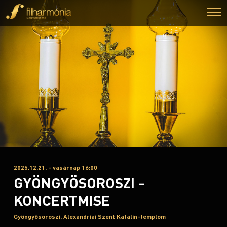
2025.12.21. - vasárnap 16:00
GYÖNGYÖSOROSZI -
KONCERTMISE
Gyöngyösoroszi, Alexandriai Szent Katalin-templom