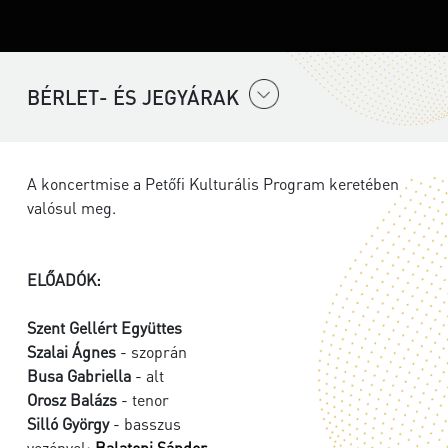
BÉRLET- ÉS JEGYÁRAK
A koncertmise a Petőfi Kulturális Program keretében
valósul meg.
ELŐADÓK:
Szent Gellért Együttes
Szalai Ágnes
- szoprán
Busa Gabriella
- alt
Orosz Balázs
- tenor
Silló György
- basszus
vezényel:
Balatoni Sándor