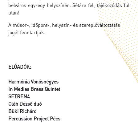
belváros egy-egy helyszínén. Sétára fel, tájékozódás fül
után!
A műsor-, időpont-, helyszín- és szereplőváltoztatás
jogát fenntartjuk.
ELŐADÓK:
Harmónia Vonósnégyes
In Medias Brass Quintet
SETREN4
Oláh Dezső duó
Büki Richárd
Percussion Project Pécs