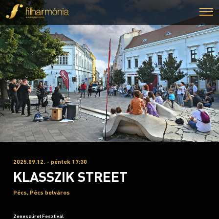
2025.09.12. - péntek 17:30
KLASSZIK STREET
Pécs, Pécs belváros
Zeneszüret Fesztivál