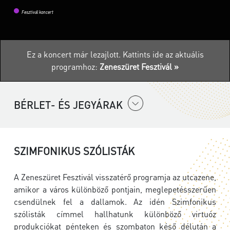
Fesztivál koncert
Ez a koncert már lezajlott.
Kattints ide az aktuális
programhoz:
Zeneszüret Fesztivál »
BÉRLET- ÉS JEGYÁRAK
SZIMFONIKUS SZÓLISTÁK
A Zeneszüret Fesztivál visszatérő programja az utcazene,
amikor a város különböző pontjain, meglepetésszerűen
csendülnek fel a dallamok. Az idén Szimfonikus
szólisták címmel hallhatunk különböző virtuóz
produkciókat pénteken és szombaton késő délután a