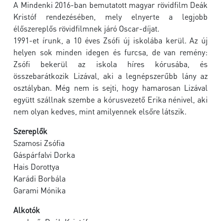
A Mindenki 2016-ban bemutatott magyar rövidfilm Deák
Kristóf rendezésében, mely elnyerte a legjobb
élőszereplős rövidfilmnek járó Oscar-díjat.
1991-et írunk, a 10 éves Zsófi új iskolába kerül. Az új
helyen sok minden idegen és furcsa, de van remény:
Zsófi bekerül az iskola híres kórusába, és
összebarátkozik Lizával, aki a legnépszerűbb lány az
osztályban. Még nem is sejti, hogy hamarosan Lizával
együtt szállnak szembe a kórusvezető Erika nénivel, aki
nem olyan kedves, mint amilyennek elsőre látszik.
Szereplők
Szamosi Zsófia
Gáspárfalvi Dorka
Hais Dorottya
Karádi Borbála
Garami Mónika
Alkotók