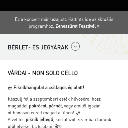
Ez a koncert már lezajlott.
Kattints ide az aktuális
programhoz:
Zeneszüret Fesztivál »
BÉRLET- ÉS JEGYÁRAK
VÁRDAI - NON SOLO CELLO
🧺
Piknikhangulat a csillagos ég alatt!
Készülj fel a szeptemberi esték hűvösére: hozz
magaddal
pokrócot, párnát
, vagy amitől igazán
otthonosan érzed magad a fűben! 🌙
A vetítés
piknik jellegű
, korlátozott számban tudunk
ülőhelyeket biztosítani! 🎬✨