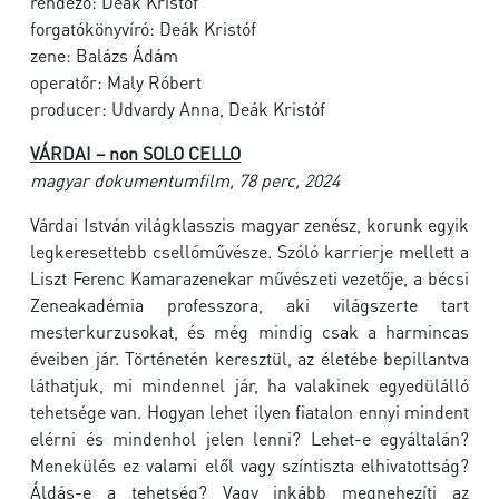
rendező: Deák Kristóf
forgatókönyvíró: Deák Kristóf
zene: Balázs Ádám
operatőr: Maly Róbert
producer: Udvardy Anna, Deák Kristóf
VÁRDAI – non SOLO CELLO
magyar dokumentumfilm, 78 perc, 2024
Várdai István világklasszis magyar zenész, korunk egyik
legkeresettebb csellóművésze. Szóló karrierje mellett a
Liszt Ferenc Kamarazenekar művészeti vezetője, a bécsi
Zeneakadémia professzora, aki világszerte tart
mesterkurzusokat, és még mindig csak a harmincas
éveiben jár. Történetén keresztül, az életébe bepillantva
láthatjuk, mi mindennel jár, ha valakinek egyedülálló
tehetsége van. Hogyan lehet ilyen fiatalon ennyi mindent
elérni és mindenhol jelen lenni? Lehet-e egyáltalán?
Menekülés ez valami elől vagy színtiszta elhivatottság?
Áldás-e a tehetség? Vagy inkább megnehezíti az