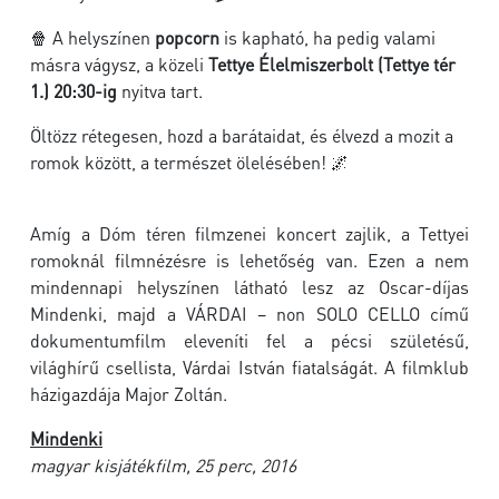
🍿 A helyszínen
popcorn
is kapható, ha pedig valami
másra vágysz, a közeli
Tettye Élelmiszerbolt (Tettye tér
1.) 20:30-ig
nyitva tart.
Öltözz rétegesen, hozd a barátaidat, és élvezd a mozit a
romok között, a természet ölelésében! 🌌
Amíg a Dóm téren filmzenei koncert zajlik, a Tettyei
romoknál filmnézésre is lehetőség van. Ezen a nem
mindennapi helyszínen látható lesz az Oscar-díjas
Mindenki, majd a VÁRDAI – non SOLO CELLO című
dokumentumfilm eleveníti fel a pécsi születésű,
világhírű csellista, Várdai István fiatalságát. A filmklub
házigazdája Major Zoltán.
Mindenki
magyar kisjátékfilm, 25 perc, 2016