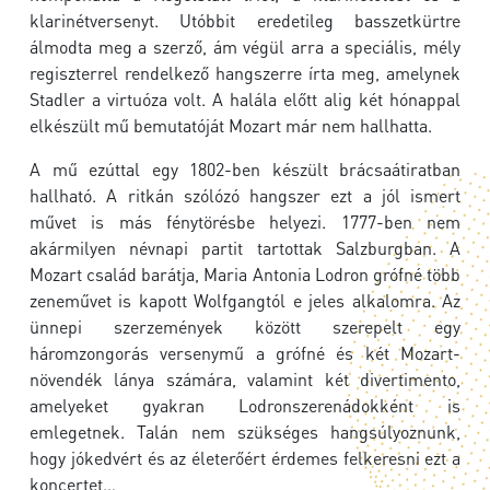
klarinétversenyt. Utóbbit eredetileg basszetkürtre
álmodta meg a szerző, ám végül arra a speciális, mély
regiszterrel rendelkező hangszerre írta meg, amelynek
Stadler a virtuóza volt. A halála előtt alig két hónappal
elkészült mű bemutatóját Mozart már nem hallhatta.
A mű ezúttal egy 1802-ben készült brácsaátiratban
hallható. A ritkán szólózó hangszer ezt a jól ismert
művet is más fénytörésbe helyezi. 1777-ben nem
akármilyen névnapi partit tartottak Salzburgban. A
Mozart család barátja, Maria Antonia Lodron grófné több
zeneművet is kapott Wolfgangtól e jeles alkalomra. Az
ünnepi szerzemények között szerepelt egy
háromzongorás versenymű a grófné és két Mozart-
növendék lánya számára, valamint két divertimento,
amelyeket gyakran Lodronszerenádokként is
emlegetnek. Talán nem szükséges hangsúlyoznunk,
hogy jókedvért és az életerőért érdemes felkeresni ezt a
koncertet…