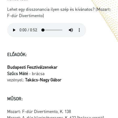
Lehet egy disszonancia ilyen szép és kívánatos? (Mozart:
F-dúr Divertimento)
ELŐADÓK:
Budapesti Fesztiválzenekar
Szűcs Máté
- brácsa
vezényel:
Takács-Nagy Gábor
MŰSOR:
Mozart: F-dúr Divertimento, K. 138
Mozart: A-dúr klarinétverseny, K. 622 (brácsa verzió)