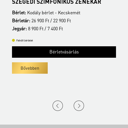
SZEGEDI SZIMFONIKUS ZENEKAR
K
Bérlet:
Kodály bérlet - Kecskemét
B
Bérletár:
26 900 Ft / 22 900 Ft
B
Jegyár:
8 900 Ft / 7 400 Ft
J
Felnőtt bérletek
Bérletvásárlás
Bővebben