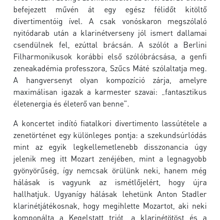
befejezett művén át egy egész félidőt kitöltő
divertimentóig ível. A csak vonóskaron megszólaló
nyitódarab után a klarinétverseny jól ismert dallamai
csendülnek fel, ezúttal brácsán. A szólót a Berlini
Filharmonikusok korábbi első szólóbrácsása, a genfi
zeneakadémia professzora, Szűcs Máté szólaltatja meg.
A hangversenyt olyan kompozíció zárja, amelyre
maximálisan igazak a karmester szavai: „fantasztikus
életenergia és életerő van benne”.
A koncertet indító fiatalkori divertimento lassútétele a
zenetörténet egy különleges pontja: a szekundsúrlódás
mint az egyik legkellemetlenebb disszonancia úgy
jelenik meg itt Mozart zenéjében, mint a legnagyobb
gyönyörűség, így nemcsak örülünk neki, hanem még
hálásak is vagyunk az ismétlőjelért, hogy újra
hallhatjuk. Ugyanígy hálásak lehetünk Anton Stadler
klarinétjátékosnak, hogy megihlette Mozartot, aki neki
komponálta a Kegelstatt triót, a klarinétötöst és a