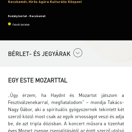
Kecskemét, Hírös Agóra Kulturális Központ
Kodály bérlet - Kecskemét
Felnőtt bérletek
BÉRLET- ÉS JEGYÁRAK
EGY ESTE MOZARTTAL
„Úgy érzem, ha Haydnt és Mozartot játszom a
Fesztiválzenekarral, megfiatalodom” – mondja Takács-
Nagy Gábor, aki a spirituális gyógyszernek tekintett két
szerző közül most csak az egyik orvosságot veszi és adja
be, de azt tripla dózisban. A koncert műsora a tizenhat
éves Mozart zsenge zsenialitásától az érett szerző utolsó