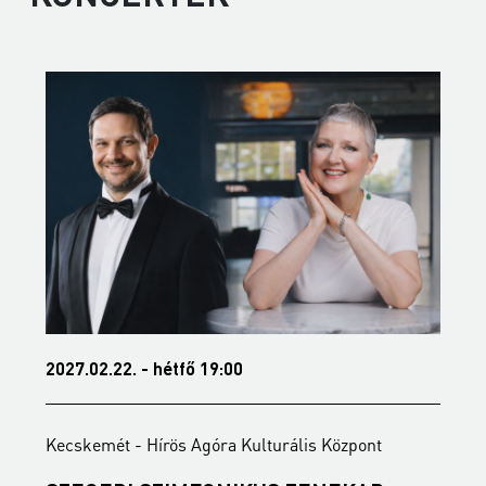
2027.02.22. - hétfő 19:00
2
Kecskemét - Hírös Agóra Kulturális Központ
K