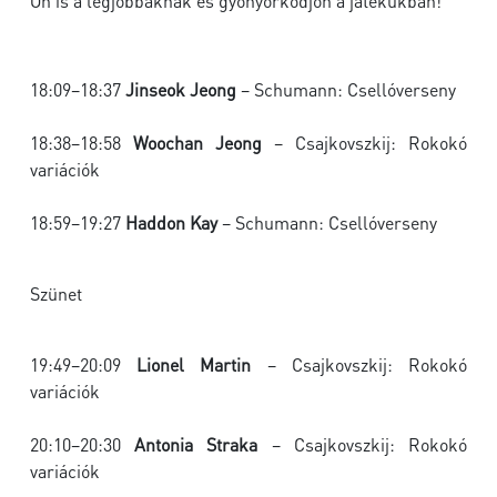
Ön is a legjobbaknak és gyönyörködjön a játékukban!
18:09–18:37
Jinseok Jeong
– Schumann: Csellóverseny
18:38–18:58
Woochan Jeong
– Csajkovszkij: Rokokó
variációk
18:59–19:27
Haddon Kay
– Schumann: Csellóverseny
Szünet
19:49–20:09
Lionel Martin
– Csajkovszkij: Rokokó
variációk
20:10–20:30
Antonia Straka
– Csajkovszkij: Rokokó
variációk