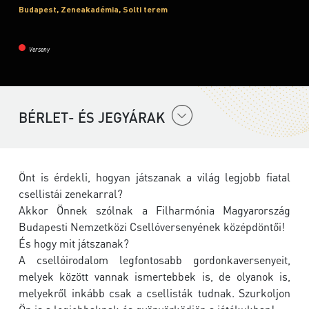
Budapest, Zeneakadémia, Solti terem
Verseny
BÉRLET- ÉS JEGYÁRAK
Önt is érdekli, hogyan játszanak a világ legjobb fiatal
csellistái zenekarral?
Akkor Önnek szólnak a Filharmónia Magyarország
Budapesti Nemzetközi Csellóversenyének középdöntői!
És hogy mit játszanak?
A csellóirodalom legfontosabb gordonkaversenyeit,
melyek között vannak ismertebbek is, de olyanok is,
melyekről inkább csak a csellisták tudnak. Szurkoljon