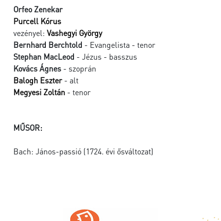
Orfeo Zenekar
Purcell Kórus
vezényel:
Vashegyi György
Bernhard Berchtold
- Evangelista - tenor
Stephan MacLeod
- Jézus - basszus
Kovács Ágnes
- szoprán
Balogh Eszter
- alt
Megyesi Zoltán
- tenor
MŰSOR:
Bach: János-passió (1724. évi ősváltozat)