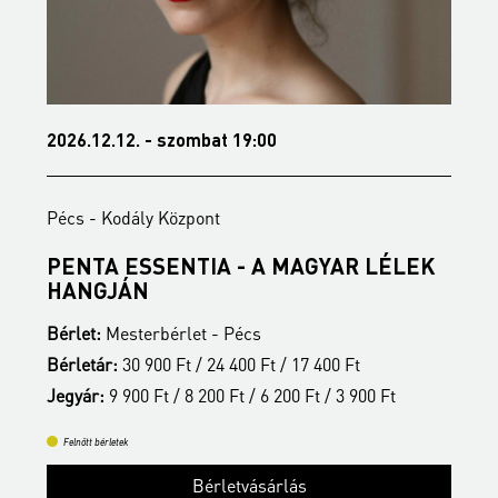
2026.12.12. - szombat 19:00
2
Pécs - Kodály Központ
P
PENTA ESSENTIA - A MAGYAR LÉLEK
B
HANGJÁN
B
Bérlet:
Mesterbérlet - Pécs
B
Bérletár:
30 900 Ft / 24 400 Ft / 17 400 Ft
J
Jegyár:
9 900 Ft / 8 200 Ft / 6 200 Ft / 3 900 Ft
Felnőtt bérletek
Bérletvásárlás