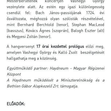
Mesterbérletének koncertjén Vashegyi György
vezénylete alatt. Az estén egy igazi különlegesség
csendül fel: Bach János-passiójának 1724. évi
ősváltozata, méghozzá olyan szólisták részvételével,
mint Bernhard Berchtold (tenor), Stephan MacLeod
(basszus), Kovács Ágnes (szoprán), Balogh Eszter (alt)
és Megyesi Zoltán (tenor).
A hangversenyt
17 órai kezdettel prológus
előzi meg,
amelyen Vashegyi György és Kalló Zsolt beszélgetését
hallgathatja meg a közönség.
Együttműködő partner: Haydneum - Magyar Régizenei
Központ
A Haydneum működését a Miniszterelnökség és a
Bethlen Gábor Alapkezelő Zrt. támogatja.
ELŐADÓK: