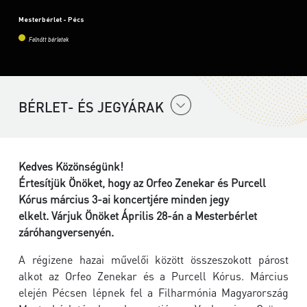
Mesterbérlet - Pécs
Felnőtt bérletek
BÉRLET- ÉS JEGYÁRAK
Kedves Közönségünk!
Értesítjük Önöket, hogy az Orfeo Zenekar
és
Purcell
Kórus március 3-ai koncertjére minden jegy
elkelt. Várjuk Önöket Április 28-án a Mesterbérlet
záróhangversenyén.
A régizene hazai művelői között összeszokott párost
alkot az Orfeo Zenekar és a Purcell Kórus. Március
elején Pécsen lépnek fel a Filharmónia Magyarország