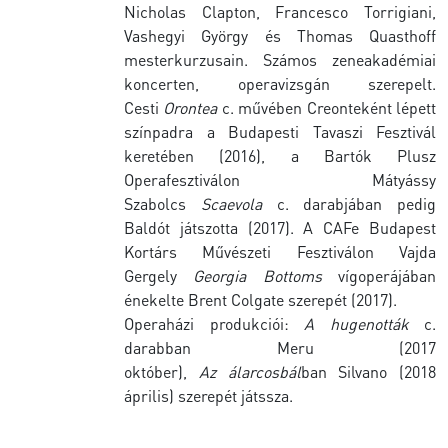
Nicholas Clapton, Francesco Torrigiani,
Vashegyi György és Thomas Quasthoff
mesterkurzusain. Számos zeneakadémiai
koncerten, operavizsgán szerepelt.
Cesti
Orontea
c. művében Creonteként lépett
színpadra a Budapesti Tavaszi Fesztivál
keretében (2016), a Bartók Plusz
Operafesztiválon Mátyássy
Szabolcs
Scaevola
c. darabjában pedig
Baldót játszotta (2017). A CAFe Budapest
Kortárs Művészeti Fesztiválon Vajda
Gergely
Georgia Bottoms
vígoperájában
énekelte Brent Colgate szerepét (2017).
Operaházi produkciói:
A hugenották
c.
darabban Meru (2017
október),
Az
álarcosbál
ban Silvano (2018
április) szerepét játssza.