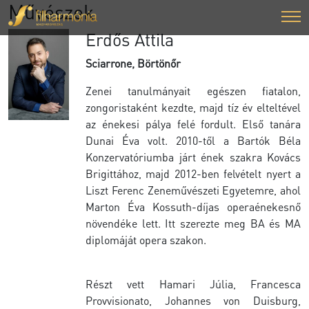
Művészek
Erdős Attila
Sciarrone, Börtönőr
Zenei tanulmányait egészen fiatalon,
zongoristaként kezdte, majd tíz év elteltével
az énekesi pálya felé fordult. Első tanára
Dunai Éva volt. 2010-től a Bartók Béla
Konzervatóriumba járt ének szakra Kovács
Brigittához, majd 2012-ben felvételt nyert a
Liszt Ferenc Zeneművészeti Egyetemre, ahol
Marton Éva Kossuth-díjas operaénekesnő
növendéke lett. Itt szerezte meg BA és MA
diplomáját opera szakon.
Részt vett Hamari Júlia, Francesca
Provvisionato, Johannes von Duisburg,