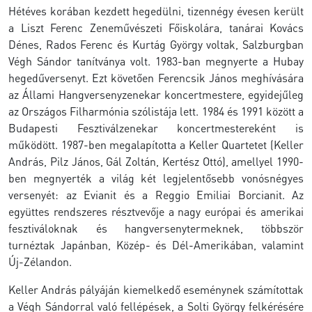
Hétéves korában kezdett hegedülni, tizennégy évesen került
a Liszt Ferenc Zeneművészeti Főiskolára, tanárai Kovács
Dénes, Rados Ferenc és Kurtág György voltak, Salzburgban
Végh Sándor tanítványa volt. 1983-ban megnyerte a Hubay
hegedűversenyt. Ezt követően Ferencsik János meghívására
az Állami Hangversenyzenekar koncertmestere, egyidejűleg
az Országos Filharmónia szólistája lett. 1984 és 1991 között a
Budapesti Fesztiválzenekar koncertmestereként is
működött. 1987-ben megalapította a Keller Quartetet (Keller
András, Pilz János, Gál Zoltán, Kertész Ottó), amellyel 1990-
ben megnyerték a világ két legjelentősebb vonósnégyes
versenyét: az Evianit és a Reggio Emiliai Borcianit. Az
együttes rendszeres résztvevője a nagy európai és amerikai
fesztiváloknak és hangversenytermeknek, többször
turnéztak Japánban, Közép- és Dél-Amerikában, valamint
Új-Zélandon.
Keller András pályáján kiemelkedő eseménynek számítottak
a Végh Sándorral való fellépések, a Solti György felkérésére