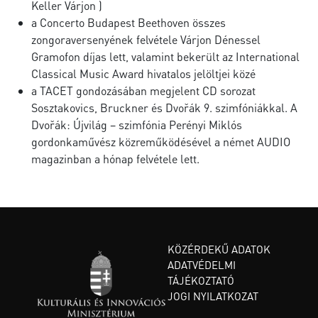
Keller Várjon )
a Concerto Budapest Beethoven összes
zongoraversenyének felvétele Várjon Dénessel
Gramofon díjas lett, valamint bekerült az International
Classical Music Award hivatalos jelöltjei közé
a TACET gondozásában megjelent CD sorozat
Sosztakovics, Bruckner és Dvořák 9. szimfóniákkal. A
Dvořák: Újvilág – szimfónia Perényi Miklós
gordonkaművész közreműködésével a német AUDIO
magazinban a hónap felvétele lett.
KÖZÉRDEKŰ ADATOK
ADATVÉDELMI
TÁJÉKOZTATÓ
JOGI NYILATKOZAT