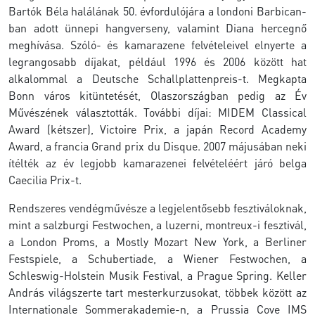
Bartók Béla halálának 50. évfordulójára a londoni Barbican-
ban adott ünnepi hangverseny, valamint Diana hercegnő
meghívása. Szóló- és kamarazene felvételeivel elnyerte a
legrangosabb díjakat, például 1996 és 2006 között hat
alkalommal a Deutsche Schallplattenpreis-t. Megkapta
Bonn város kitüntetését, Olaszországban pedig az Év
Művészének választották. További díjai: MIDEM Classical
Award (kétszer), Victoire Prix, a japán Record Academy
Award, a francia Grand prix du Disque. 2007 májusában neki
ítélték az év legjobb kamarazenei felvételéért járó belga
Caecilia Prix-t.
Rendszeres vendégművésze a legjelentősebb fesztiváloknak,
mint a salzburgi Festwochen, a luzerni, montreux-i fesztivál,
a London Proms, a Mostly Mozart New York, a Berliner
Festspiele, a Schubertiade, a Wiener Festwochen, a
Schleswig-Holstein Musik Festival, a Prague Spring. Keller
András világszerte tart mesterkurzusokat, többek között az
Internationale Sommerakademie-n, a Prussia Cove IMS