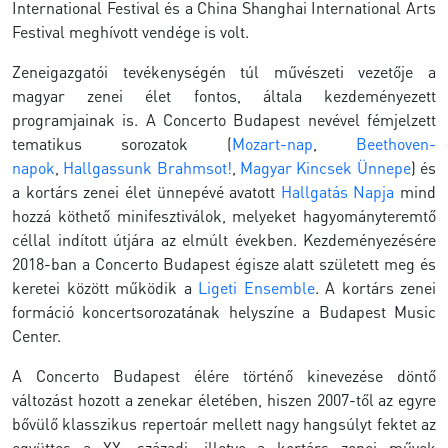
International Festival és a China Shanghai International Arts
Festival meghívott vendége is volt.
Zeneigazgatói tevékenységén túl művészeti vezetője a
magyar zenei élet fontos, általa kezdeményezett
programjainak is. A Concerto Budapest nevével fémjelzett
tematikus sorozatok (
Mozart-nap
,
Beethoven-
napok
,
Hallgassunk Brahmsot!
,
Magyar Kincsek Ünnepe
) és
a kortárs zenei élet ünnepévé avatott
Hallgatás Napja
mind
hozzá köthető minifesztiválok, melyeket hagyományteremtő
céllal indított útjára az elmúlt években. Kezdeményezésére
2018-ban a Concerto Budapest égisze alatt született meg és
keretei között működik a
Ligeti Ensemble
. A kortárs zenei
formáció koncertsorozatának helyszíne a Budapest Music
Center.
A Concerto Budapest élére történő kinevezése döntő
változást hozott a zenekar életében, hiszen 2007-től az egyre
bővülő klasszikus repertoár mellett nagy hangsúlyt fektet az
együttes a XX. századi, illetve a kortárs zenei művek