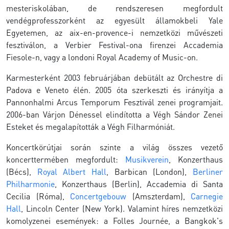
mesteriskolában, de rendszeresen megfordult
vendégprofesszorként az egyesült államokbeli Yale
Egyetemen, az aix-en-provence-i nemzetközi művészeti
fesztiválon, a Verbier Festival-ona firenzei Accademia
Fiesole-n, vagy a londoni Royal Academy of Music-on.
Karmesterként 2003 februárjában debütált az Orchestre di
Padova e Veneto élén. 2005 óta szerkeszti és irányítja a
Pannonhalmi Arcus Temporum Fesztivál zenei programjait.
2006-ban Várjon Dénessel elindította a Végh Sándor Zenei
Esteket és megalapították a Végh Filharmóniát.
Koncertkörútjai során szinte a világ összes vezető
koncerttermében megfordult:
Musikverein
, Konzerthaus
(Bécs),
Royal Albert Hall
, Barbican (London),
Berliner
Philharmonie
, Konzerthaus (Berlin), Accademia di Santa
Cecilia (Róma),
Concertgebouw
(Amszterdam),
Carnegie
Hall
, Lincoln Center (New York). Valamint híres nemzetközi
komolyzenei események: a Folles Journée, a Bangkok's