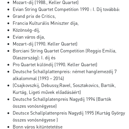
Mozart-díj (1988., Keller Quartet)
Evian String Quartet Competition 1990 : I. Díj továbbá:
Grand prix de Critics,
Francia Kulturális Miniszter díja,
Közönség-díj,
Evian város díja,
Mozart-díj (1990. Keller Quartet)
Borciani String Quartet Competition (Reggio Emilia,
Olaszország): I. díj és
Pro Quartet különdíj (1990. Keller Quartet)
Deutsche Schallplattenpreis: német hanglemezdíj 7
alkalommal (1993 – 2014)
(Csajkovszkij, Debussy,Ravel, Sosztakovics, Bartók,
Kurtág, Ligeti művek előadásáért)
Deutsche Schallplatenpreis Nagydíj 1994 (Bartók
összes vonósnégyese)
Deutsce Schallplattenpreis Nagydíj 1995 (Kurtág György
összes vonósnégyese )
Bonn város kitüntetetése