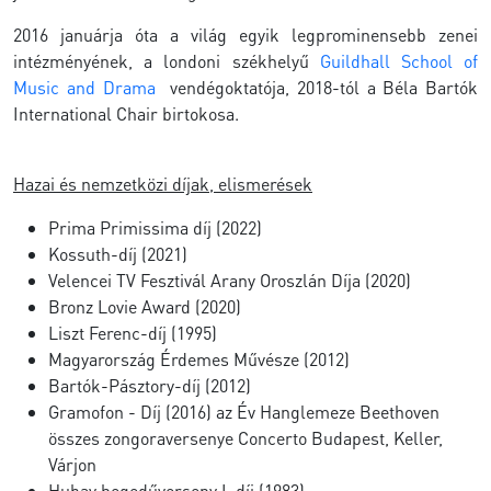
2016 januárja óta a világ egyik legprominensebb zenei
intézményének, a londoni székhelyű
Guildhall School of
Music and Drama
vendégoktatója, 2018-tól a Béla Bartók
International Chair birtokosa.
Hazai és nemzetközi díjak, elismerések
Prima Primissima díj (2022)
Kossuth-díj (2021)
Velencei TV Fesztivál Arany Oroszlán Díja (2020)
Bronz Lovie Award (2020)
Liszt Ferenc-díj (1995)
Magyarország Érdemes Művésze (2012)
Bartók-Pásztory-díj (2012)
Gramofon - Díj (2016) az Év Hanglemeze Beethoven
összes zongoraversenye Concerto Budapest, Keller,
Várjon
Hubay hegedűverseny I. díj (1983)