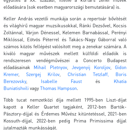
előadására (sok esetben magyarországi bemutatására) is.
Keller András vezetői munkája során a repertoár bővítését
és világhírű magyar muzsikusokkal, Ránki Dezsővel, Kocsis
Zoltánnal, Várjon Dénessel, Kelemen Barnabással, Perényi
Miklóssal, Eötvös Péterrel és Takács-Nagy Gáborral való
számos közös fellépést valósított meg a zenekar számára. A
kiváló magyar művészek mellett külföldi előadók is
rendszeresen vendégművészei a Concerto Budapest
előadásainak
Mihail Pletnyov
,
Jevgenyij Koroljov
,
Gidon
Kremer
,
Szergej Krilov
,
Christian Tetzlaff,
Boris
Berezovsky
,
Isabelle Faust
és
Khatia
Buniatishvili
vagy
Thomas Hampson
.
Több tucat nemzetközi díja mellett 1995-ben Liszt-díjat
kapott a Keller Quartet tagjaként, 2012-ben Bartók-
Pásztory-díjjal és Érdemes Művész kitüntetéssel, 2021-ben
Kossuth-díjjal, 2022-ben pedig Prima Primissima díjjal
jutalmazták munkásságát.