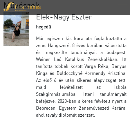
Művészek
Elek-Nagy Eszter
hegedű
Már egészen kis kora óta foglalkoztatta a
zene. Hangszerét 8 éves korában választotta
és megkezdte tanulmányait a budapesti
Weiner Leó Katolikus Zeneiskolában. Itt
tanította többek között Varga Réka, Benyus
Kinga és Boldoczkyné Körmendy Krisztina.
Az első 6 év után sikeres alapvizsgát tett,
majd felvételizett az iskola
Szakgimnáziumába. Itteni tanulmányait
befejezve, 2020-ban sikeres felvételt nyert a
Debreceni Egyetem Zeneművészeti Karára,
ahol tavaly diplomát szerzett.