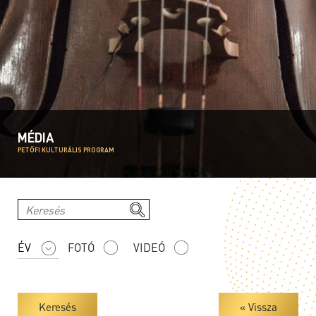
MÉDIA
PETŐFI KULTURÁLIS PROGRAM
FOTÓ
VIDEÓ
Keresés
« Vissza