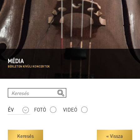
MÉDIA
BÉRLETEN KÍVÜLI KONCERTEK
FOTÓ
VIDEÓ
Keresés
« Vissza