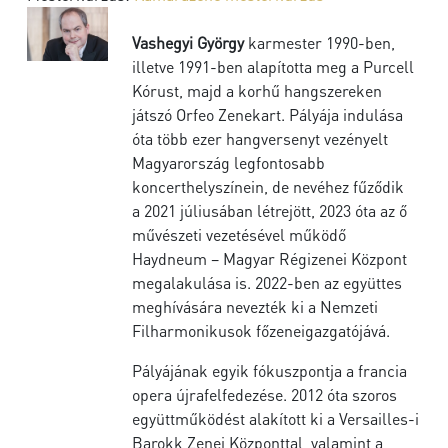
Vashegyi György
karmester 1990-ben,
illetve 1991-ben alapította meg a Purcell
Kórust, majd a korhű hangszereken
játszó Orfeo Zenekart. Pályája indulása
óta több ezer hangversenyt vezényelt
Magyarország legfontosabb
koncerthelyszínein, de nevéhez fűződik
a 2021 júliusában létrejött, 2023 óta az ő
művészeti vezetésével működő
Haydneum – Magyar Régizenei Központ
megalakulása is. 2022-ben az együttes
meghívására nevezték ki a Nemzeti
Filharmonikusok főzeneigazgatójává.
Pályájának egyik fókuszpontja a francia
opera újrafelfedezése. 2012 óta szoros
együttműködést alakított ki a Versailles-i
Barokk Zenei Központtal, valamint a