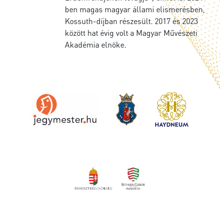
ben magas magyar állami elismerésben,
Kossuth-díjban részesült. 2017 és 2023
között hat évig volt a Magyar Művészeti
Akadémia elnöke.