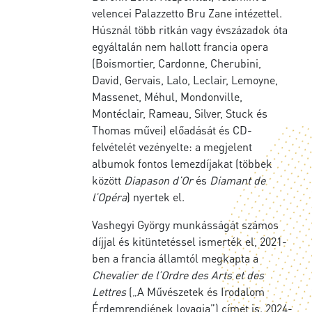
velencei Palazzetto Bru Zane intézettel.
Húsznál több ritkán vagy évszázadok óta
egyáltalán nem hallott francia opera
(Boismortier, Cardonne, Cherubini,
David, Gervais, Lalo, Leclair, Lemoyne,
Massenet, Méhul, Mondonville,
Montéclair, Rameau, Silver, Stuck és
Thomas művei) előadását és CD-
felvételét vezényelte: a megjelent
albumok fontos lemezdíjakat (többek
között
Diapason d’Or
és
Diamant de
l’Opéra
) nyertek el.
Vashegyi György munkásságát számos
díjjal és kitüntetéssel ismerték el, 2021-
ben a francia államtól megkapta a
Chevalier de l’Ordre des Arts et des
Lettres
(„A Művészetek és Irodalom
Érdemrendjének lovagja”) címet is. 2024-