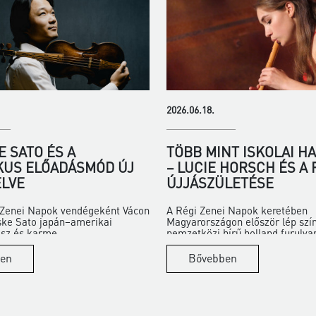
2026.06.18.
 SATO ÉS A
TÖBB MINT ISKOLAI H
KUS ELŐADÁSMÓD ÚJ
– LUCIE HORSCH ÉS A
LVE
ÚJJÁSZÜLETÉSE
i Zenei Napok vendégeként Vácon
A Régi Zenei Napok keretében
ske Sato japán–amerikai
Magyarországon először lép szí
z és karme...
nemzetközi hírű holland furulya
en
Bővebben