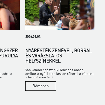
2026.06.01.
ANGSZER
NYÁRESTÉK ZENÉVEL, BORRAL
 FURULYA
ÉS VARÁZSLATOS
HELYSZÍNEKKEL
Van valami egészen különleges abban,
npadra a
amikor a nyári este lassan ráborul a városra,
m...
a levegő még őrzi...
Bővebben