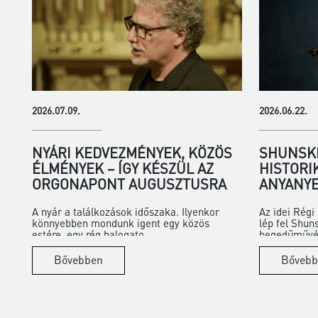
2026.07.09.
2026.06.22.
NYÁRI KEDVEZMÉNYEK, KÖZÖS
SHUNSKE
ÉLMÉNYEK – ÍGY KÉSZÜL AZ
HISTORI
ORGONAPONT AUGUSZTUSRA
ANYANYE
A nyár a találkozások időszaka. Ilyenkor
Az idei Rég
könnyebben mondunk igent egy közös
lép fel Shun
estére, egy rég halogato...
hegedűművés
Bővebben
Bővebb