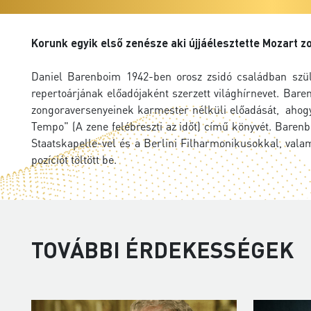
Korunk egyik első zenésze aki újjáélesztette Mozart 
Daniel Barenboim 1942-ben orosz zsidó családban szüle
repertoárjának előadójaként szerzett világhírnevet. Bare
zongoraversenyeinek karmester nélküli előadását, ahogya
Tempo" (A zene felébreszti az időt) című könyvét. Barenb
Staatskapelle-vel és a Berlini Filharmonikusokkal, vala
pozíciót töltött be.
TOVÁBBI ÉRDEKESSÉGEK