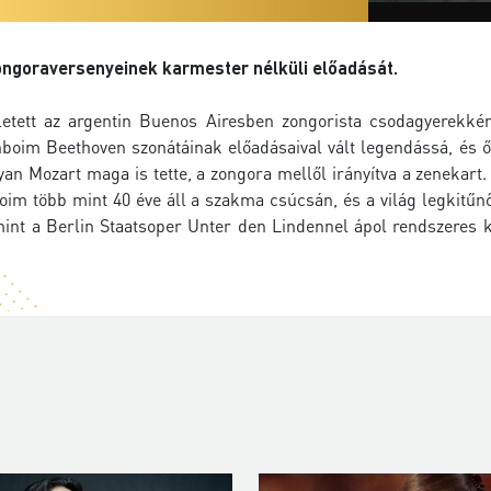
zongoraversenyeinek karmester nélküli előadását.
tett az argentin Buenos Airesben zongorista csodagyerekkén
nboim Beethoven szonátáinak előadásaival vált legendássá, és ő 
n Mozart maga is tette, a zongora mellől irányítva a zenekart.
oim több mint 40 éve áll a szakma csúcsán, és a világ legkitűn
mint a Berlin Staatsoper Unter den Lindennel ápol rendszeres k