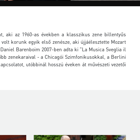
t, aki az 1960-as években a klasszikus zene billentyűs
volt korunk egyik első zenésze, aki újjáélesztette Mozart
 Daniel Barenboim 2007-ben adta ki "La Musica Sveglia il
őbb zenekaraival - a Chicagói Szimfonikusokkal, a Berlini
apcsolatot, utóbbinál hosszú éveken át művészeti vezetői