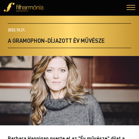
2022.10.21.
A GRAMOPHON-DÍJAZOTT ÉV MŰVÉSZE
Barbara Hannigan nyerte el az "Év művésze" díjat a