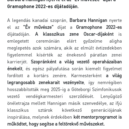
Gramophone 2022-es díjátadóján.
A legendás kanadai szoprán,
Barbara Hannigan
nyerte
el az
"Év művésze"
díjat a
Gramophone 2022-es
díjátadóján.
A klasszikus zene Oscar-díjaként
is
emlegetett ceremónián elért győzelme aligha
meglepetés azok számára, akik az elmúlt évtizedekben
figyelemmel kísérték az énekesnő páratlan zenei
karrierjét.
Szopránként a világ vezető operaházaiban
énekelt
, és egész pályafutása során kiemelt figyelmet
fordított a kortárs zenére. Karmesterként
a világ
legrangosabb zenekarait vezényelte
, így nemrégiben
hosszabbították meg 2025-ig a Göteborgi Szimfonikusok
vezető vendégkarmesteri szerződését. Lenyűgöző
önéletrajza mellett Hannigan másik szenvedélye, az ifjú
klasszikus sztárok következő generációjának
inspirálása, melynek érdekében
két mentorprogramot is
működtet, hogy segítse a feltörekvő művészeket.