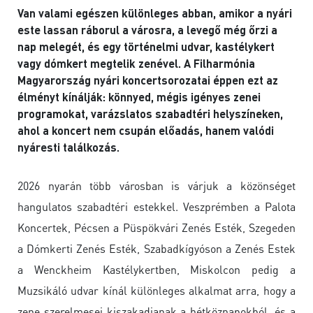
Van valami egészen különleges abban, amikor a nyári
este lassan ráborul a városra, a levegő még őrzi a
nap melegét, és egy történelmi udvar, kastélykert
vagy dómkert megtelik zenével. A Filharmónia
Magyarország nyári koncertsorozatai éppen ezt az
élményt kínálják: könnyed, mégis igényes zenei
programokat, varázslatos szabadtéri helyszíneken,
ahol a koncert nem csupán előadás, hanem valódi
nyáresti találkozás.
2026 nyarán több városban is várjuk a közönséget
hangulatos szabadtéri estekkel. Veszprémben a Palota
Koncertek, Pécsen a Püspökvári Zenés Esték, Szegeden
a Dómkerti Zenés Esték, Szabadkígyóson a Zenés Estek
a Wenckheim Kastélykertben, Miskolcon pedig a
Muzsikáló udvar kínál különleges alkalmat arra, hogy a
zene szerelmesei kiszakadjanak a hétköznapokból, és a