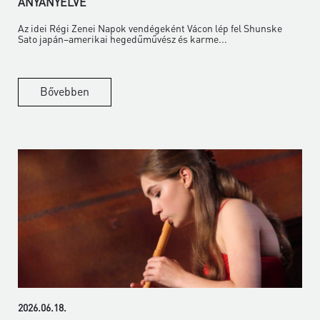
ANYANYELVE
Az idei Régi Zenei Napok vendégeként Vácon lép fel Shunske
Sato japán–amerikai hegedűművész és karme...
Bővebben
2026.06.18.