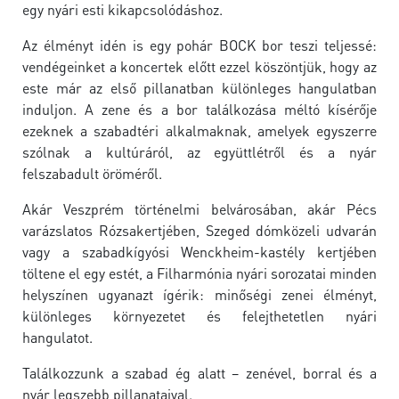
egy nyári esti kikapcsolódáshoz.
Az élményt idén is egy pohár BOCK bor teszi teljessé:
vendégeinket a koncertek előtt ezzel köszöntjük, hogy az
este már az első pillanatban különleges hangulatban
induljon. A zene és a bor találkozása méltó kísérője
ezeknek a szabadtéri alkalmaknak, amelyek egyszerre
szólnak a kultúráról, az együttlétről és a nyár
felszabadult öröméről.
Akár Veszprém történelmi belvárosában, akár Pécs
varázslatos Rózsakertjében, Szeged dómközeli udvarán
vagy a szabadkígyósi Wenckheim-kastély kertjében
töltene el egy estét, a Filharmónia nyári sorozatai minden
helyszínen ugyanazt ígérik: minőségi zenei élményt,
különleges környezetet és felejthetetlen nyári
hangulatot.
Találkozzunk a szabad ég alatt – zenével, borral és a
nyár legszebb pillanataival.