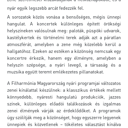
nyár egyik legszebb arcát fedezzék fel.
A sorozatok közös vonása a bensőséges, mégis ünnepi
hangulat. A koncertek különleges épített örökségi
helyszíneken valósulnak meg: paloták, püspöki udvarok,
kastélykertek és történelmi terek adják azt a páratlan
atmoszférát, amelyben a zene még közelebb kerül a
hallgatóhoz. Ezeken az estéken a közönség nemcsak egy
koncertre érkezik, hanem egy élményre, amelyben a
helyszín szépsége, a nyári levegő, a társaság és a
muzsika együtt teremt emlékezetes pillanatokat.
A Filharmónia Magyarország nyári programjai változatos
zenei kínálattal készülnek: a klasszikus értékek mellett
könnyedebb, nyáresti hangulatú produkciók, jazzes
színek, különleges előadói találkozások és izgalmas
zenei élmények várják az érdeklődőket. A programok
úgy szólítják meg a közönséget, hogy egyszerre legyenek
ünnepiek és közvetlenek – tökéletes választást kínálva