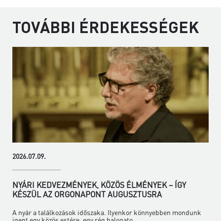
TOVÁBBI ÉRDEKESSÉGEK
2026.07.09.
NYÁRI KEDVEZMÉNYEK, KÖZÖS ÉLMÉNYEK – ÍGY
KÉSZÜL AZ ORGONAPONT AUGUSZTUSRA
A nyár a találkozások időszaka. Ilyenkor könnyebben mondunk
igent egy közös estére, egy rég halogato...