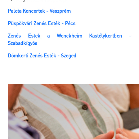
Palota Koncertek - Veszprém
Püspökvári Zenés Esték - Pécs
Zenés Estek a Wenckheim Kastélykertben -
Szabadkígyós
Dómkerti Zenés Esték - Szeged